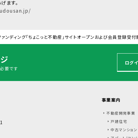
あげます。
fudousan.jp/
ファンディング「ちょこっと不動産」サイトオープンおよび会員登録受付
ジ
ログイ
必要です
事業案内
不動産開発事業
戸建住宅
1
中古マンション
アパート/マン